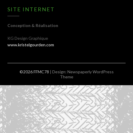
SITE INTERNET
Conception & Réalisation
KG Design Graphique
www.kristelgourden.com
©2026 FFMC78
| Design:
Newspaperly WordPress
Theme