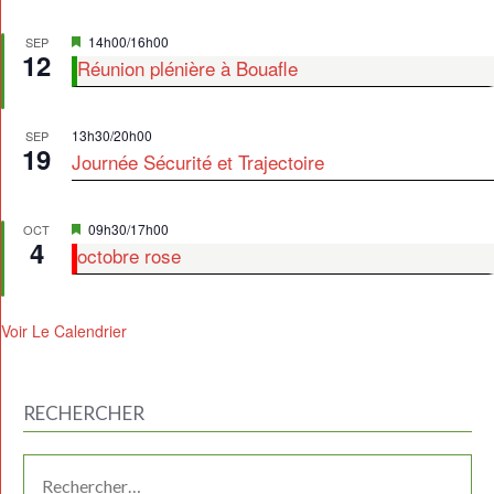
Mis
14h00
/
16h00
SEP
12
en
Réunion plénière à Bouafle
avant
13h30
/
20h00
SEP
19
Journée Sécurité et Trajectoire
Mis
09h30
/
17h00
OCT
4
en
octobre rose
avant
Voir Le Calendrier
RECHERCHER
RECHERCHER :