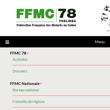
Skip
to
content
Menu
FFMC 78
Activités
Dossiers
FFMC Nationale
Bureau national
Conseils de régions