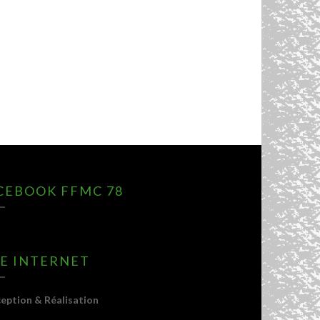
CEBOOK FFMC 78
TE INTERNET
eption & Réalisation