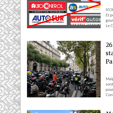
N’O
Et p
gouv
Le C
26
st
Pa
Malg
sont
pour
Con