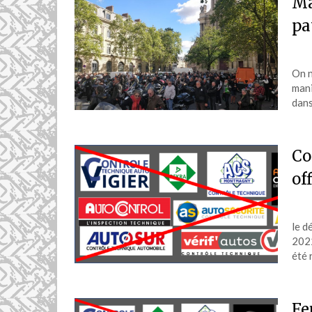
Ma
pa
On n
mani
dans
Co
off
le d
2022
été 
Fe