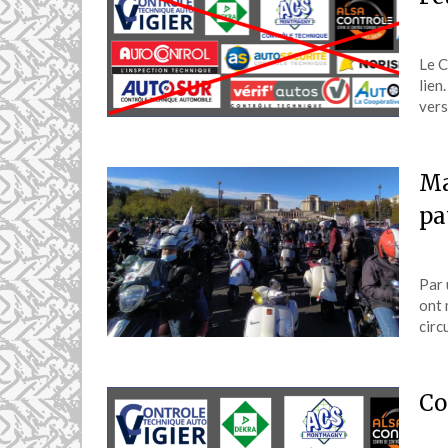
Le C
lien
vers
Ma
pa
Par 
ont 
circ
Co