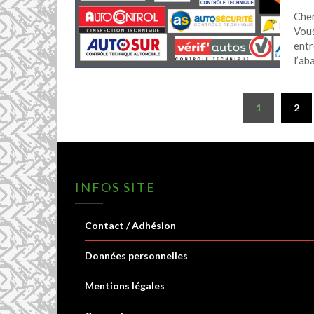
Cher
Vous
entr
l’ab
Navigation
1
2
des
articles
INFOS SITE
Contact / Adhésion
Données personnelles
Mentions légales