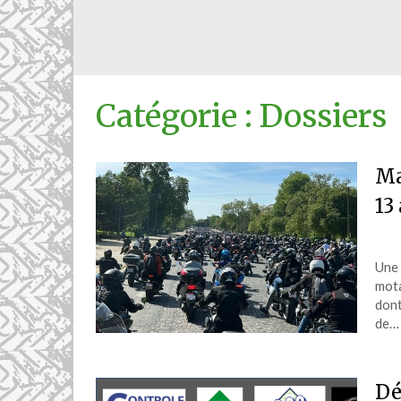
Catégorie :
Dossiers
Ma
13
Une 
mota
dont
de…
Dé