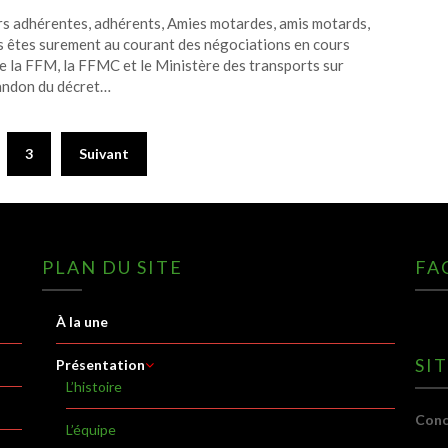
s adhérentes, adhérents, Amies motardes, amis motards,
 êtes surement au courant des négociations en cours
e la FFM, la FFMC et le Ministère des transports sur
andon du décret…
3
Suivant
PLAN DU SITE
FA
À la une
SI
Présentation
L’histoire
Conc
L’équipe