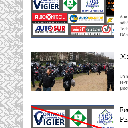
Aux 
adhé
Tech
Déc
Me
Un n
févr
jusq
Fe
PE