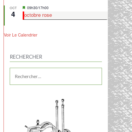
Mis
09h30
/
17h00
OCT
4
en
octobre rose
avant
Voir Le Calendrier
RECHERCHER
RECHERCHER :