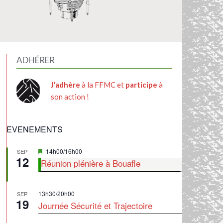
ADHÉRER
J’adhère
à la FFMC et
participe
à
son action !
EVENEMENTS
Mis
14h00
/
16h00
SEP
12
en
Réunion plénière à Bouafle
avant
13h30
/
20h00
SEP
19
Journée Sécurité et Trajectoire