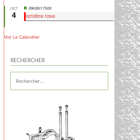
Mis
09h30
/
17h00
OCT
4
en
octobre rose
avant
Voir Le Calendrier
RECHERCHER
RECHERCHER :