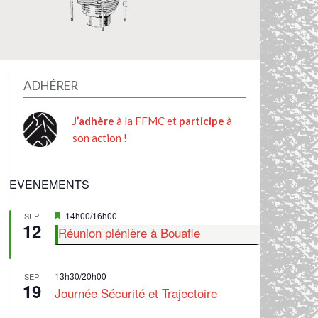
ADHÉRER
J’adhère
à la FFMC et
participe
à
son action !
EVENEMENTS
Mis
14h00
/
16h00
SEP
12
en
Réunion plénière à Bouafle
avant
13h30
/
20h00
SEP
19
Journée Sécurité et Trajectoire