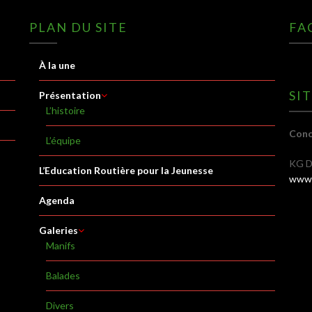
PLAN DU SITE
FA
À la une
SI
Présentation
L’histoire
Conc
L’équipe
KG D
L’Education Routière pour la Jeunesse
www.
Agenda
Galeries
Manifs
Balades
Divers