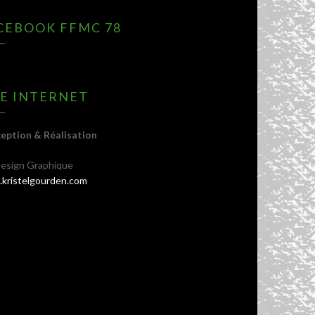
CEBOOK FFMC 78
TE INTERNET
eption & Réalisation
esign Graphique
kristelgourden.com